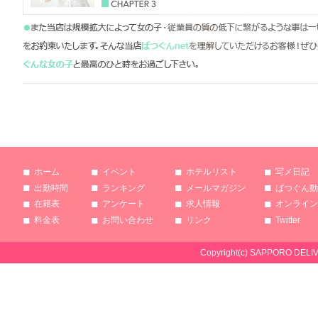
■
■
■
■
ホーム
イベント
ホテルリスト
写メ日記
■
■
■
■
出勤時間
ランキング
メールマガジン
ばつぐん動
■
■
■
■
在籍表
アンケート
求人情報
オンライン
■
■
■
■
料金表
お問い合わせ
リンク
Twitter
Copyright(c) SAPPORO DELI